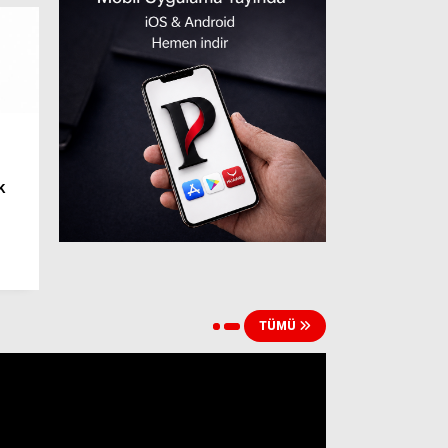
k
TÜMÜ