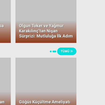
sa
Olgun Toker ve Yağmur
Karakılınç’tan Nişan
Sürprizi: Mutluluğa İlk Adım
TÜMÜ
man
Göğüs Küçültme Ameliyatı