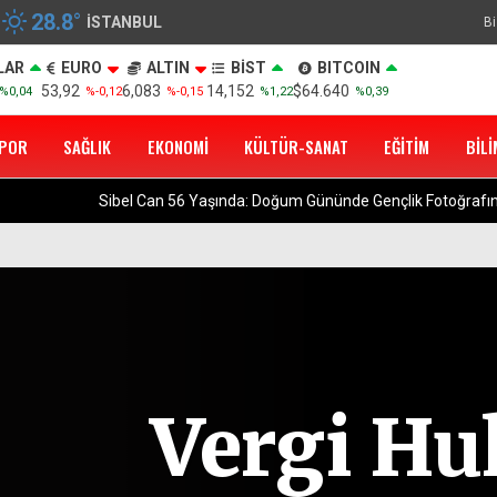
28.8
°
İSTANBUL
Bi
LAR
EURO
ALTIN
BİST
BITCOIN
53,92
6,083
14,152
$64.640
%0,04
%-0,12
%-0,15
%1,22
%0,39
POR
SAĞLIK
EKONOMI
KÜLTÜR-SANAT
EĞITIM
BILI
otoğrafını Paylaştı
Vergi H