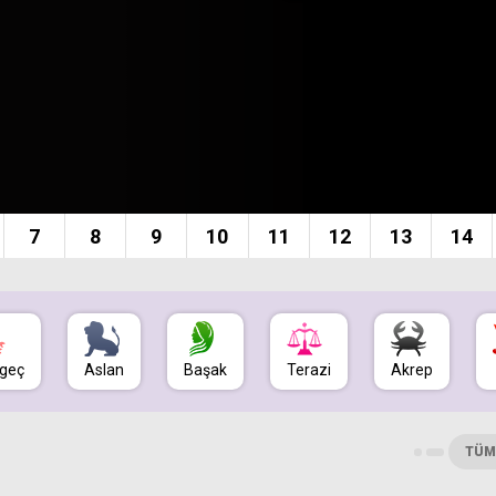
7
8
9
10
11
12
13
14
geç
Aslan
Başak
Terazi
Akrep
TÜ