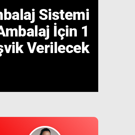
2
balaj Sistemi
A
Ambalaj İçin 1
şvik Verilecek
G