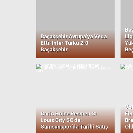
Beş
Başakşehir Avrupa’ya Veda
Lig
Etti: Inter Turku 2-0
Yük
Başakşehir
Beş
Vo
Carlo Holse Resmen St.
Fin
Louis City SC’de!
Bre
Samsunspor’da Tarihi Satış
Old