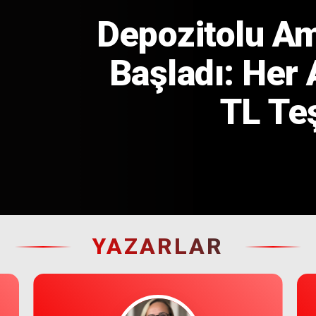
Depozitolu Am
Başladı: Her 
TL Te
YAZARLAR