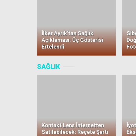
İlker Ayrık’tan Sağlık
Sib
Açıklaması: Üç Gösterisi
Doğ
Ertelendi
Fot
SAĞLIK
Kontakt Lens İnternetten
İyo
Satılabilecek: Reçete Şartı
Eksi