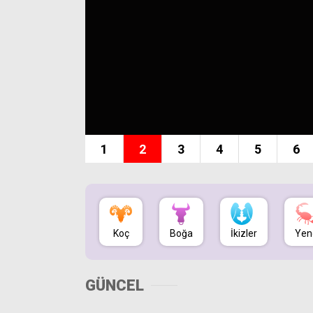
1
2
3
4
5
6
Koç
Boğa
İkizler
Yen
GÜNCEL