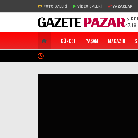
FOTO
GALERİ
VİDEO
GALERİ
YAZARLAR
DO
47,18
GÜNCEL
YAŞAM
MAGAZIN
S
Sibel Can 56 Yaşında: Doğum Gününde Gençlik F