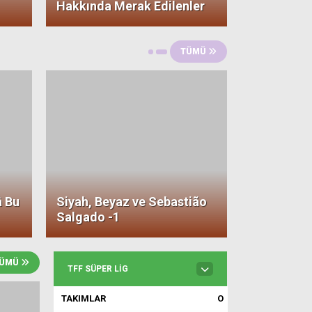
Hakkında Merak Edilenler
TÜMÜ
â Bu
Siyah, Beyaz ve Sebastião
Salgado -1
TÜMÜ
TFF SÜPER LIG
TAKIMLAR
O
AV
P