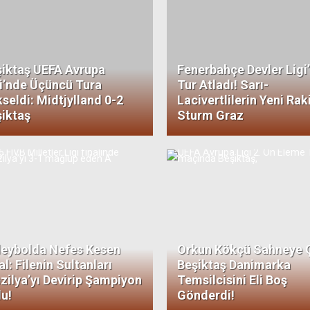
iktaş UEFA Avrupa
Fenerbahçe Devler Ligi
i’nde Üçüncü Tura
Tur Atladı! Sarı-
seldi: Midtjylland 0-2
Lacivertlilerin Yeni Rak
iktaş
Sturm Graz
leybolda Nefes Kesen
Orkun Kökçü Sahneye Ç
al: Filenin Sultanları
Beşiktaş Danimarka
zilya’yı Devirip Şampiyon
Temsilcisini Eli Boş
u!
Gönderdi!