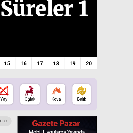
Süreler 1
Gös
15
16
17
18
19
20
Yay
Oğlak
Kova
Balık
MÜ