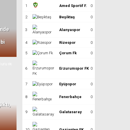
1
Amed Sportif F.
0
0
0
2
Beşiktaş
0
0
0
’nde
3
Alanyaspor
0
0
0
ibi
4
Rizespor
0
0
0
5
Çorum Fk
0
0
0
6
Erzurumspor FK
0
0
0
7
Eyüpspor
0
0
0
8
Fenerbahçe
0
0
0
ıktı,
9
Galatasaray
0
0
0
10
Gaziantep FK
0
0
0