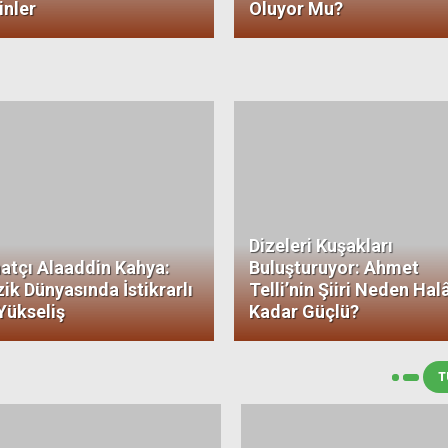
inler
Oluyor Mu?
Dizeleri Kuşakları
atçı Alaaddin Kahya:
Buluşturuyor: Ahmet
ik Dünyasında İstikrarlı
Telli’nin Şiiri Neden Hal
 Yükseliş
Kadar Güçlü?