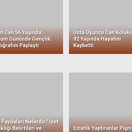
el Can 56 Yaşında:
Usta Oyuncu Can Kolukı
um Gününde Gençlik
92 Yaşında Hayatını
oğrafını Paylaştı
Kaybetti
t Faydaları Nelerdir? İyot
kliği Belirtileri ve
Estetik Yaptıranlar Piş