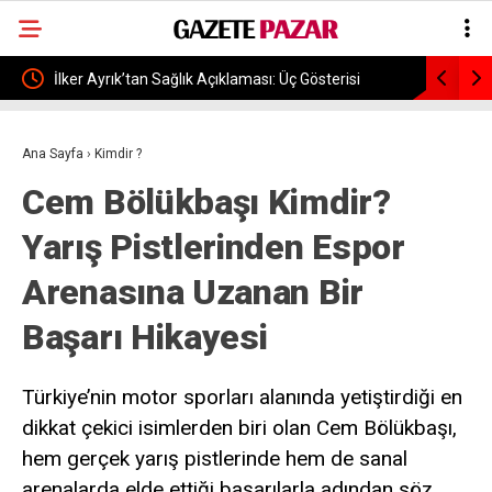
terisi
Sibel Can 56 Yaşında: Doğum Gününde Gençlik
Tra
Fotoğrafını Paylaştı
Raki
Ana Sayfa
›
Kimdir ?
Cem Bölükbaşı Kimdir?
Yarış Pistlerinden Espor
Arenasına Uzanan Bir
Başarı Hikayesi
Türkiye’nin motor sporları alanında yetiştirdiği en
dikkat çekici isimlerden biri olan Cem Bölükbaşı,
hem gerçek yarış pistlerinde hem de sanal
arenalarda elde ettiği başarılarla adından söz