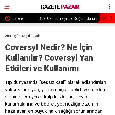
Sibel Can 56 Yaşında: Doğum Gününde Gençlik
Trabzonsp
Fotoğrafını Paylaştı
Rakipleri 
Ana Sayfa
›
Sağlık Tüyoları
Coversyl Nedir? Ne İçin
Kullanılır? Coversyl Yan
Etkileri ve Kullanımı
Tıp dünyasında “sessiz katil” olarak adlandırılan
yüksek tansiyon, yıllarca hiçbir belirti vermeden
sinsice ilerleyerek kalp krizlerine, beyin
kanamalarına ve böbrek yetmezliğine zemin
hazırlayan en büyük halk sağlığı sorunlarından