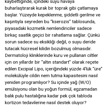
kaybettiğinde, içindeki suyu havaya
buharlaştırarak kurak bir toprak gibi çatlamaya
başlar. Yüzeyde kepeklenme, şiddetli gerilme ve
kaşıntıyla seyreden bu “kserozis” tablosunda,
piyasadaki kozmetik nemlendiriciler sadece
birkaç saatlik geçici bir rahatlama sağlar. Çünkü
sorun sadece su eksikliği değil, o suyu deride
tutacak hücresel kilidin bozulmuş olmasıdır.
Dermatoloji kliniklerinde kuru ve pullanan ciltler
için on yıllardır bir “altın standart” olarak reçete
edilen Excipial Lipo, içeriğindeki yüzde 4’lük “üre”
molekülüyle cildin nem tutma kapasitesini nasıl
yeniden programlıyor? Su içinde yağ (W/O)
emülsiyonu olan bu yoğun formül, egzamadan
balık pulu hastalığına kadar pek çok tabloda
kortizon tedavilerine nasıl destek oluyor?