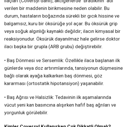
ilaçları (Coversyl dahil), akciğerlerde “bradikinin” adı
verilen bir maddenin birikmesine neden olabilir. Bu
durum, hastaların boğazında sürekli bir gıcık hissine ve
balgamsız, kuru bir öksürüğe yol açar. Bu öksürük grip
veya soğuk algınlığı kaynaklı değildir; ilacın kimyasal bir
reaksiyonudur. Öksürük dayanılmaz hale gelirse doktor
ilacı başka bir grupla (ARB grubu) değiştirebilir.
• Baş Dönmesi ve Sersemlik: Özellikle ilaca başlanan ilk
günlerde veya doz artırımlarında, tansiyonun düşmesine
bağlı olarak ayağa kalkarken baş dönmesi, göz
kararması (ortostatik hipotansiyon) yaşanabilir.
• Baş Ağrısı ve Halsizlik: Tedavinin ilk aşamalarında
vücut yeni kan basıncına alışırken hafif baş ağrıları ve
yorgunluk görülebilir.
Kimler Coversyl Kullanırken Çok Dikkatli Olmalı?