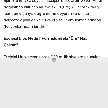
ajanlara ihtiyaç duyulur. Excipial Lipo, cildin zaten kendi
doğasında bulunan bir molekülü (üre) kullanarak deriyi
içeriden dışarıya doğru neme doyuran ve onaran,
dermatolojinin en köklü ve güvenilir emülsiyonlarından
(losyonlarından) biridir.
Excipial Lipo Nedir? Formülündeki “Üre” Nasıl
Çalışır?
Excipial Lipo, eczanelerde 200 ml’lik şişelerde sunulan,
yüksek oranda yağ içeren “su içinde yağ” (Lipofilik)
yapısında tıbbi bir emülsiyondur. İlacın tedavi edici ana
gücü, her 100 gramında 4 gram (%4 oranında) bulunan
Üre (Karbamid) maddesinden gelir.
Üre, idrarla atılan atık maddeyle karıştırılmamalıdır;
kozmetik ve tıpta kullanılan üre, laboratuvar ortamında
sentezlenen ve cildin doğal nem tutucusu olan