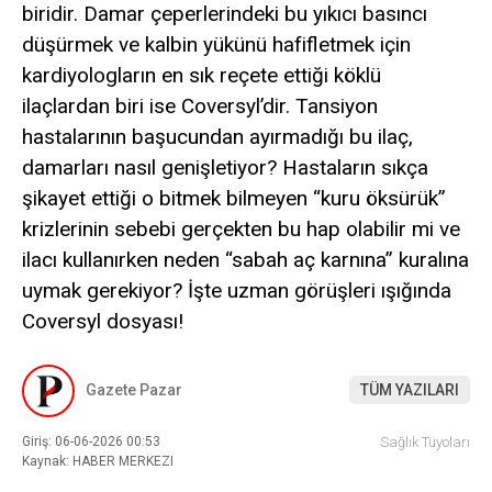
biridir. Damar çeperlerindeki bu yıkıcı basıncı
düşürmek ve kalbin yükünü hafifletmek için
kardiyologların en sık reçete ettiği köklü
ilaçlardan biri ise Coversyl’dir. Tansiyon
hastalarının başucundan ayırmadığı bu ilaç,
damarları nasıl genişletiyor? Hastaların sıkça
şikayet ettiği o bitmek bilmeyen “kuru öksürük”
krizlerinin sebebi gerçekten bu hap olabilir mi ve
ilacı kullanırken neden “sabah aç karnına” kuralına
uymak gerekiyor? İşte uzman görüşleri ışığında
Coversyl dosyası!
Gazete Pazar
TÜM YAZILARI
Giriş: 06-06-2026 00:53
Sağlık Tüyoları
Kaynak: HABER MERKEZI