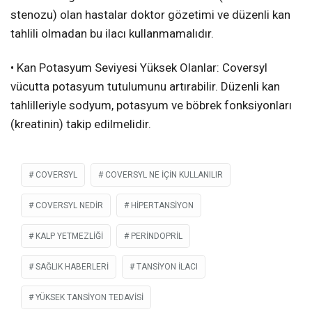
stenozu) olan hastalar doktor gözetimi ve düzenli kan
tahlili olmadan bu ilacı kullanmamalıdır.
• Kan Potasyum Seviyesi Yüksek Olanlar: Coversyl
vücutta potasyum tutulumunu artırabilir. Düzenli kan
tahlilleriyle sodyum, potasyum ve böbrek fonksiyonları
(kreatinin) takip edilmelidir.
COVERSYL
COVERSYL NE IÇIN KULLANILIR
COVERSYL NEDIR
HIPERTANSIYON
KALP YETMEZLIĞI
PERINDOPRIL
SAĞLIK HABERLERI
TANSIYON ILACI
YÜKSEK TANSIYON TEDAVISI