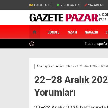
FOTO
GALERİ
VİDEO
GALERİ
YAZARLAR
DO
47,18
GÜNCEL
YAŞAM
MAGAZIN
S
Trabzonspor’un Avrupa Ligi Play-Off Muhtemel R
Ana Sayfa
›
Burç Yorumları
›
22–28 Aralık 2025 Haftal
22–28 Aralık 202
Yorumları
22–28 Aralık 2025 haftasında bu