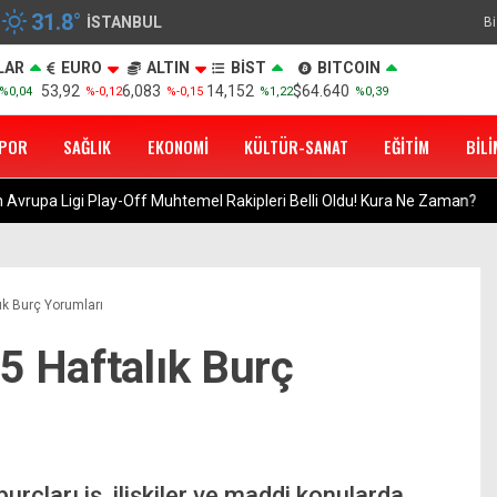
31.8
°
İSTANBUL
Bi
LAR
EURO
ALTIN
BİST
BITCOIN
53,92
6,083
14,152
$64.640
%0,04
%-0,12
%-0,15
%1,22
%0,39
POR
SAĞLIK
EKONOMI
KÜLTÜR-SANAT
EĞITIM
BILI
akipleri Belli Oldu! Kura Ne Zaman?
ık Burç Yorumları
5 Haftalık Burç
rçları iş, ilişkiler ve maddi konularda