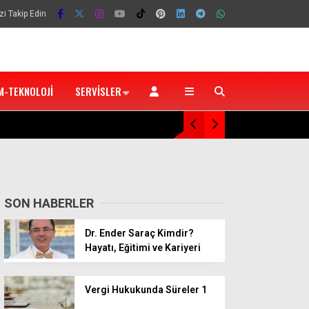
zi Takip Edin
M-TEKNOLOJI
SERVISLER
Usta Oyuncu Can Kolukısa 92 Yaşında Hayatı
SON HABERLER
Dr. Ender Saraç Kimdir?
Hayatı, Eğitimi ve Kariyeri
Vergi Hukukunda Süreler 1