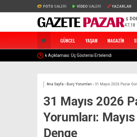
FOTO
GALERİ
VİDEO
GALERİ
YAZARLAR
DO
47,18
GÜNCEL
YAŞAM
MAGAZIN
S
Sibel Can 56 Yaşında: Doğum Gününde Gençlik F
Ana Sayfa
›
Burç Yorumları
›
31 Mayıs 2026 Pazar Gün
31 Mayıs 2026 P
Yorumları: Mayıs
Denge