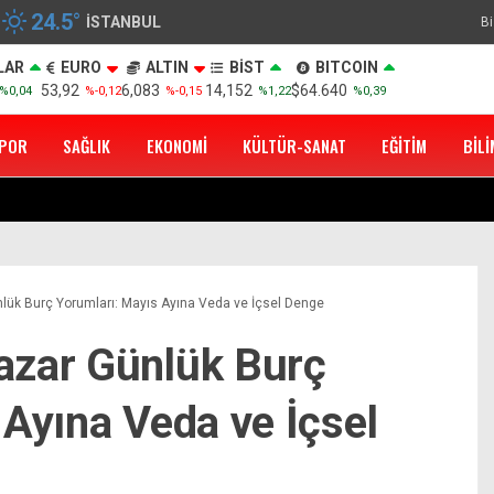
24.5
°
İSTANBUL
Bi
LAR
EURO
ALTIN
BİST
BITCOIN
53,92
6,083
14,152
$64.640
%0,04
%-0,12
%-0,15
%1,22
%0,39
POR
SAĞLIK
EKONOMI
KÜLTÜR-SANAT
EĞITIM
BILI
otoğrafını Paylaştı
lük Burç Yorumları: Mayıs Ayına Veda ve İçsel Denge
azar Günlük Burç
 Ayına Veda ve İçsel