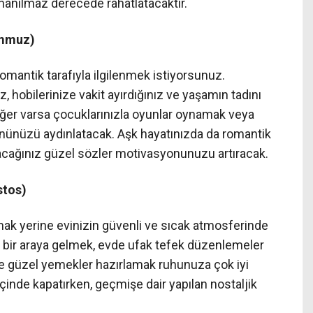
 inanılmaz derecede rahatlatacaktır.
emmuz)
romantik tarafıyla ilgilenmek istiyorsunuz.
, hobilerinize vakit ayırdığınız ve yaşamın tadını
Eğer varsa çocuklarınızla oyunlar oynamak veya
gününüzü aydınlatacak. Aşk hayatınızda da romantik
yacağınız güzel sözler motivasyonunuzu artıracak.
stos)
lmak yerine evinizin güvenli ve sıcak atmosferinde
e bir araya gelmek, evde ufak tefek düzenlemeler
e güzel yemekler hazırlamak ruhunuza çok iyi
içinde kapatırken, geçmişe dair yapılan nostaljik