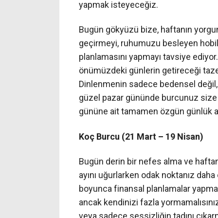
yapmak isteyeceğiz.
Bugün gökyüzü bize, haftanın yorgun
geçirmeyi, ruhumuzu besleyen hobile
planlamasını yapmayı tavsiye ediyor. 
önümüzdeki günlerin getireceği taze 
Dinlenmenin sadece bedensel değil, 
güzel pazar gününde burcunuz size h
gününe ait tamamen özgün günlük ast
Koç Burcu (21 Mart – 19 Nisan)
Bugün derin bir nefes alma ve hafta
ayını uğurlarken odak noktanız daha 
boyunca finansal planlamalar yapmak
ancak kendinizi fazla yormamalısınız
veya sadece sessizliğin tadını çıka