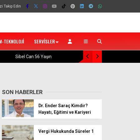
zi Takip Edin
M-TEKNOLOJI
SERVISLER
Trabzonspor’un Avrupa Ligi Play-Off Muhtem
SON HABERLER
Dr. Ender Saraç Kimdir?
Hayatı, Eğitimi ve Kariyeri
Vergi Hukukunda Süreler 1