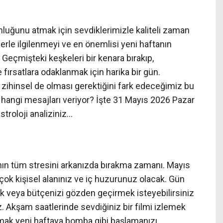
luğunu atmak için sevdiklerimizle kaliteli zaman
rle ilgilenmeyi ve en önemlisi yeni haftanın
Geçmişteki keşkeleri bir kenara bırakıp,
fırsatlara odaklanmak için harika bir gün.
zihinsel de olması gerektiğini fark edeceğimiz bu
angi mesajları veriyor? İşte 31 Mayıs 2026 Pazar
roloji analiziniz…
nın tüm stresini arkanızda bırakma zamanı. Mayıs
çok kişisel alanınız ve iç huzurunuz olacak. Gün
 veya bütçenizi gözden geçirmek isteyebilirsiniz
. Akşam saatlerinde sevdiğiniz bir filmi izlemek
rmak yeni haftaya bomba gibi başlamanızı