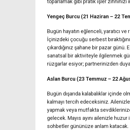
toparlamak gibi pratik işler zihninizi
Yengeç Burcu (21 Haziran – 22 T
Bugün hayatın eğlenceli, yaratıcı ve 
İçinizdeki çocuğu serbest bıraktığınız
çıkardığınız şahane bir pazar günü. 
sanatsal bir aktiviteyle ilgilenmek 
rüzgarlar esiyor; partnerinizden du
Aslan Burcu (23 Temmuz – 22 Ağu
Bugün dışarıda kalabalıklar içinde o
kalmayı tercih edeceksiniz. Ailenizl
yapmak veya mutfakta sevdikleriniz
gelecek. Mayıs ayını ailenizle huzur 
sohbetler gününüze anlam katacak.