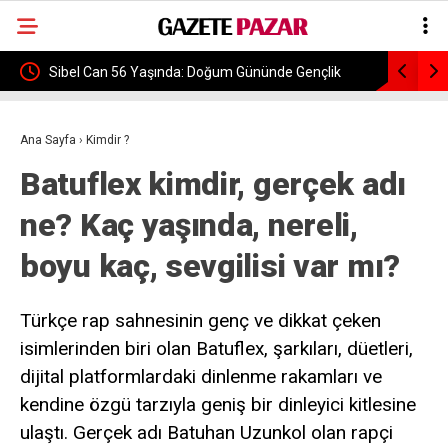
Sibel Can 56 Yaşında: Doğum Gününde Gençlik
Trabzonsp
Fotoğrafını Paylaştı
Rakipleri 
Ana Sayfa
›
Kimdir ?
Batuflex kimdir, gerçek adı
ne? Kaç yaşında, nereli,
boyu kaç, sevgilisi var mı?
Türkçe rap sahnesinin genç ve dikkat çeken
isimlerinden biri olan Batuflex, şarkıları, düetleri,
dijital platformlardaki dinlenme rakamları ve
kendine özgü tarzıyla geniş bir dinleyici kitlesine
ulaştı. Gerçek adı Batuhan Uzunkol olan rapçi