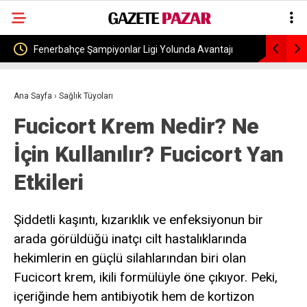
Fenerbahçe Şampiyonlar Ligi Yolunda Avantajı
İlker Ayrı
Kapaptı: Sturm Graz Karşısında 2-0’lık Net Galibiyet
Ertelendi
Ana Sayfa
›
Sağlık Tüyoları
Fucicort Krem Nedir? Ne
İçin Kullanılır? Fucicort Yan
Etkileri
Şiddetli kaşıntı, kızarıklık ve enfeksiyonun bir
arada görüldüğü inatçı cilt hastalıklarında
hekimlerin en güçlü silahlarından biri olan
Fucicort krem, ikili formülüyle öne çıkıyor. Peki,
içeriğinde hem antibiyotik hem de kortizon