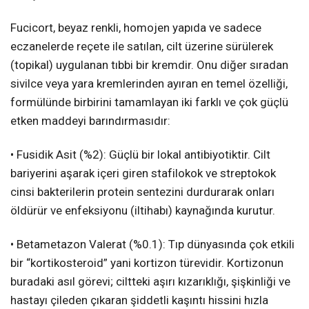
Fucicort, beyaz renkli, homojen yapıda ve sadece
eczanelerde reçete ile satılan, cilt üzerine sürülerek
(topikal) uygulanan tıbbi bir kremdir. Onu diğer sıradan
sivilce veya yara kremlerinden ayıran en temel özelliği,
formülünde birbirini tamamlayan iki farklı ve çok güçlü
etken maddeyi barındırmasıdır:
• Fusidik Asit (%2): Güçlü bir lokal antibiyotiktir. Cilt
bariyerini aşarak içeri giren stafilokok ve streptokok
cinsi bakterilerin protein sentezini durdurarak onları
öldürür ve enfeksiyonu (iltihabı) kaynağında kurutur.
• Betametazon Valerat (%0.1): Tıp dünyasında çok etkili
bir “kortikosteroid” yani kortizon türevidir. Kortizonun
buradaki asıl görevi; ciltteki aşırı kızarıklığı, şişkinliği ve
hastayı çileden çıkaran şiddetli kaşıntı hissini hızla