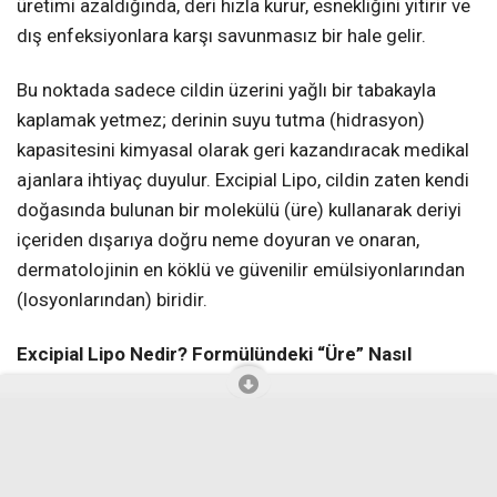
üretimi azaldığında, deri hızla kurur, esnekliğini yitirir ve
dış enfeksiyonlara karşı savunmasız bir hale gelir.
Bu noktada sadece cildin üzerini yağlı bir tabakayla
kaplamak yetmez; derinin suyu tutma (hidrasyon)
kapasitesini kimyasal olarak geri kazandıracak medikal
ajanlara ihtiyaç duyulur. Excipial Lipo, cildin zaten kendi
doğasında bulunan bir molekülü (üre) kullanarak deriyi
içeriden dışarıya doğru neme doyuran ve onaran,
dermatolojinin en köklü ve güvenilir emülsiyonlarından
(losyonlarından) biridir.
Excipial Lipo Nedir? Formülündeki “Üre” Nasıl
Çalışır?
Excipial Lipo, eczanelerde 200 ml’lik şişelerde sunulan,
yüksek oranda yağ içeren “su içinde yağ” (Lipofilik)