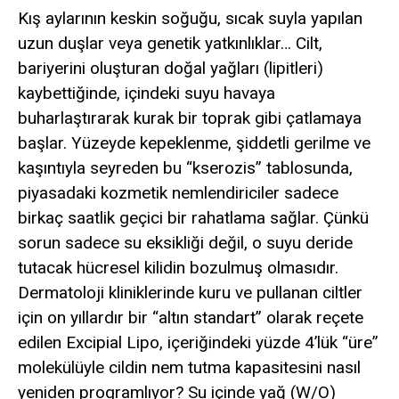
Kış aylarının keskin soğuğu, sıcak suyla yapılan
uzun duşlar veya genetik yatkınlıklar… Cilt,
bariyerini oluşturan doğal yağları (lipitleri)
kaybettiğinde, içindeki suyu havaya
buharlaştırarak kurak bir toprak gibi çatlamaya
başlar. Yüzeyde kepeklenme, şiddetli gerilme ve
kaşıntıyla seyreden bu “kserozis” tablosunda,
piyasadaki kozmetik nemlendiriciler sadece
birkaç saatlik geçici bir rahatlama sağlar. Çünkü
sorun sadece su eksikliği değil, o suyu deride
tutacak hücresel kilidin bozulmuş olmasıdır.
Dermatoloji kliniklerinde kuru ve pullanan ciltler
için on yıllardır bir “altın standart” olarak reçete
edilen Excipial Lipo, içeriğindeki yüzde 4’lük “üre”
molekülüyle cildin nem tutma kapasitesini nasıl
yeniden programlıyor? Su içinde yağ (W/O)