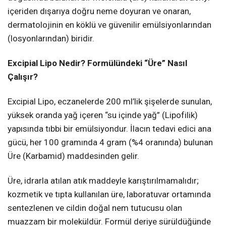
içeriden dışarıya doğru neme doyuran ve onaran,
dermatolojinin en köklü ve güvenilir emülsiyonlarından
(losyonlarından) biridir.
Excipial Lipo Nedir? Formülündeki “Üre” Nasıl
Çalışır?
Excipial Lipo, eczanelerde 200 ml’lik şişelerde sunulan,
yüksek oranda yağ içeren “su içinde yağ” (Lipofilik)
yapısında tıbbi bir emülsiyondur. İlacın tedavi edici ana
gücü, her 100 gramında 4 gram (%4 oranında) bulunan
Üre (Karbamid) maddesinden gelir.
Üre, idrarla atılan atık maddeyle karıştırılmamalıdır;
kozmetik ve tıpta kullanılan üre, laboratuvar ortamında
sentezlenen ve cildin doğal nem tutucusu olan
muazzam bir moleküldür. Formül deriye sürüldüğünde