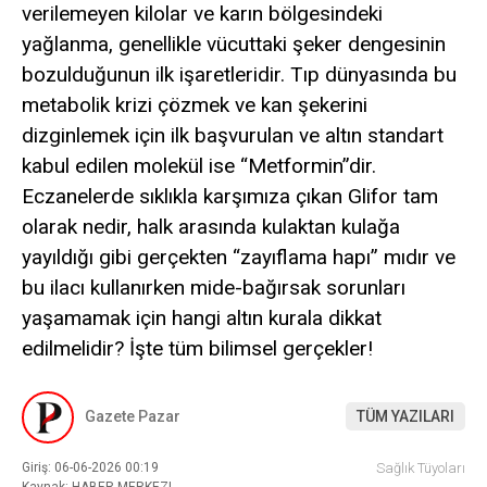
verilemeyen kilolar ve karın bölgesindeki
yağlanma, genellikle vücuttaki şeker dengesinin
bozulduğunun ilk işaretleridir. Tıp dünyasında bu
metabolik krizi çözmek ve kan şekerini
dizginlemek için ilk başvurulan ve altın standart
kabul edilen molekül ise “Metformin”dir.
Eczanelerde sıklıkla karşımıza çıkan Glifor tam
olarak nedir, halk arasında kulaktan kulağa
yayıldığı gibi gerçekten “zayıflama hapı” mıdır ve
bu ilacı kullanırken mide-bağırsak sorunları
yaşamamak için hangi altın kurala dikkat
edilmelidir? İşte tüm bilimsel gerçekler!
Gazete Pazar
TÜM YAZILARI
Giriş: 06-06-2026 00:19
Sağlık Tüyoları
Kaynak: HABER MERKEZI