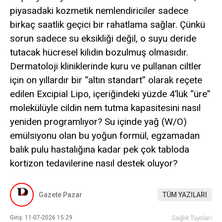
piyasadaki kozmetik nemlendiriciler sadece
birkaç saatlik geçici bir rahatlama sağlar. Çünkü
sorun sadece su eksikliği değil, o suyu deride
tutacak hücresel kilidin bozulmuş olmasıdır.
Dermatoloji kliniklerinde kuru ve pullanan ciltler
için on yıllardır bir “altın standart” olarak reçete
edilen Excipial Lipo, içeriğindeki yüzde 4’lük “üre”
molekülüyle cildin nem tutma kapasitesini nasıl
yeniden programlıyor? Su içinde yağ (W/O)
emülsiyonu olan bu yoğun formül, egzamadan
balık pulu hastalığına kadar pek çok tabloda
kortizon tedavilerine nasıl destek oluyor?
Gazete Pazar
TÜM YAZILARI
Giriş: 11-07-2026 15:29
Sağlık Tüyoları