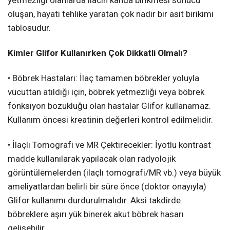
yetmezliği olanlarda ilacın kanda birikmesi sonucu
oluşan, hayati tehlike yaratan çok nadir bir asit birikimi
tablosudur.
Kimler Glifor Kullanırken Çok Dikkatli Olmalı?
• Böbrek Hastaları: İlaç tamamen böbrekler yoluyla
vücuttan atıldığı için, böbrek yetmezliği veya böbrek
fonksiyon bozukluğu olan hastalar Glifor kullanamaz.
Kullanım öncesi kreatinin değerleri kontrol edilmelidir.
• İlaçlı Tomografi ve MR Çektirecekler: İyotlu kontrast
madde kullanılarak yapılacak olan radyolojik
görüntülemelerden (ilaçlı tomografi/MR vb.) veya büyük
ameliyatlardan belirli bir süre önce (doktor onayıyla)
Glifor kullanımı durdurulmalıdır. Aksi takdirde
böbreklere aşırı yük binerek akut böbrek hasarı
gelişebilir.