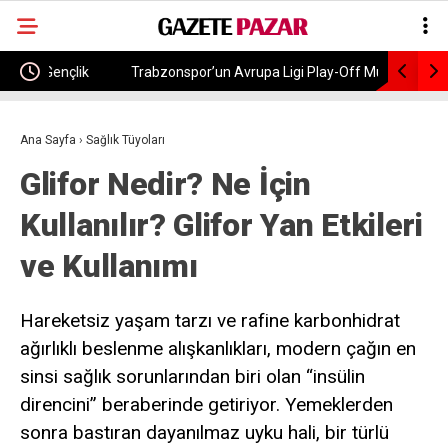
ik
Trabzonspor’un Avrupa Ligi Play-Off Muhtemel
Usta Oyun
Rakipleri Belli Oldu! Kura Ne Zaman?
Kaybetti
Ana Sayfa
›
Sağlık Tüyoları
Glifor Nedir? Ne İçin
Kullanılır? Glifor Yan Etkileri
ve Kullanımı
Hareketsiz yaşam tarzı ve rafine karbonhidrat
ağırlıklı beslenme alışkanlıkları, modern çağın en
sinsi sağlık sorunlarından biri olan “insülin
direncini” beraberinde getiriyor. Yemeklerden
sonra bastıran dayanılmaz uyku hali, bir türlü