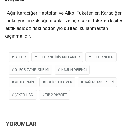
• Ağır Karaciğer Hastaları ve Alkol Tüketenler: Karaciğer
fonksiyon bozukluğu olanlar ve aşırı alkol tüketen kişiler
laktik asidoz riski nedeniyle bu ilacı kullanmaktan
kaçınmalıdır.
GLIFOR
GLIFOR NE IÇIN KULLANILIR
GLIFOR NEDIR
GLIFOR ZAYIFLATIR MI
INSÜLIN DIRENCI
METFORMIN
POLIKISTIK OVER
SAĞLIK HABERLERI
ŞEKER ILACI
TIP 2 DIYABET
YORUMLAR