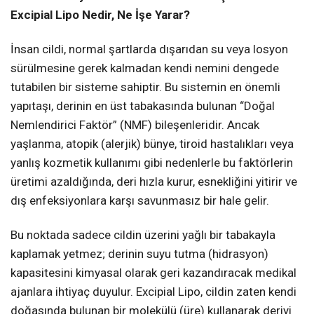
Excipial Lipo Nedir, Ne İşe Yarar?
İnsan cildi, normal şartlarda dışarıdan su veya losyon
sürülmesine gerek kalmadan kendi nemini dengede
tutabilen bir sisteme sahiptir. Bu sistemin en önemli
yapıtaşı, derinin en üst tabakasında bulunan “Doğal
Nemlendirici Faktör” (NMF) bileşenleridir. Ancak
yaşlanma, atopik (alerjik) bünye, tiroid hastalıkları veya
yanlış kozmetik kullanımı gibi nedenlerle bu faktörlerin
üretimi azaldığında, deri hızla kurur, esnekliğini yitirir ve
dış enfeksiyonlara karşı savunmasız bir hale gelir.
Bu noktada sadece cildin üzerini yağlı bir tabakayla
kaplamak yetmez; derinin suyu tutma (hidrasyon)
kapasitesini kimyasal olarak geri kazandıracak medikal
ajanlara ihtiyaç duyulur. Excipial Lipo, cildin zaten kendi
doğasında bulunan bir molekülü (üre) kullanarak deriyi