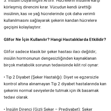
3. İnsülin Duyarlılığını Artırır: Hücrelerin insüline karşı
körleşmiş direncini kırar. Vücudun kendi ürettiği
insülinin, kas ve yağ hücrelerinde çok daha verimli
kullanılmasını sağlayarak şekerin kandan hücrelere
geçişini kolaylaştırır.
Glifor Ne İçin Kullanılır? Hangi Hastalıklarda Etkilidir?
Glifor sadece klasik bir şeker hastası ilacı değildir;
insülin hormonunun dengesizliğinden kaynaklanan
birçok metabolik sorunun tedavisinde kilit rol oynar:
• Tip 2 Diyabet (Şeker Hastalığı): Diyet ve egzersizle
kontrol altına alınamayan Tip 2 diyabet hastalarında kan
şekerini normal seviyelerde tutmak için ilk basamak
tedavi olarak.
• İnsülin Direnci (Gizli Şeker – Prediyabet): Şeker