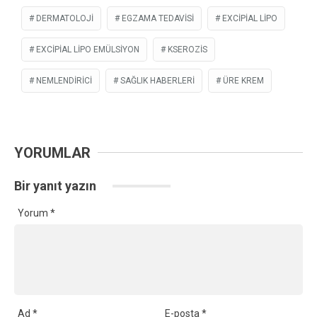
DERMATOLOJI
EGZAMA TEDAVISI
EXCIPIAL LIPO
EXCIPIAL LIPO EMÜLSIYON
KSEROZIS
NEMLENDIRICI
SAĞLIK HABERLERI
ÜRE KREM
YORUMLAR
Bir yanıt yazın
Yorum
*
Ad
*
E-posta
*