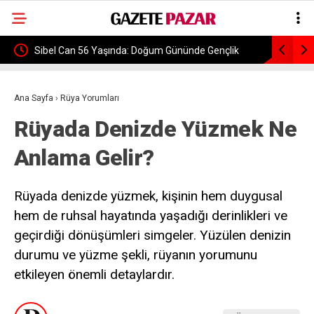
Sibel Can 56 Yaşında: Doğum Gününde Gençlik
Trabzonsp
Fotoğrafını Paylaştı
Rakipleri 
Ana Sayfa
›
Rüya Yorumları
Rüyada Denizde Yüzmek Ne
Anlama Gelir?
Rüyada denizde yüzmek, kişinin hem duygusal
hem de ruhsal hayatında yaşadığı derinlikleri ve
geçirdiği dönüşümleri simgeler. Yüzülen denizin
durumu ve yüzme şekli, rüyanın yorumunu
etkileyen önemli detaylardır.