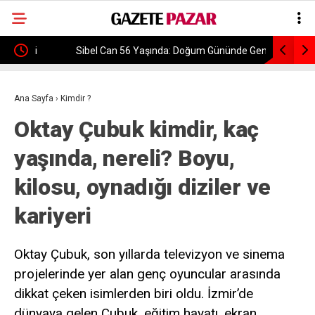
Sibel Can 56 Yaşında: Doğum Gününde Gençlik
Trabzonsp
Fotoğrafını Paylaştı
Rakipleri 
Ana Sayfa
›
Kimdir ?
Oktay Çubuk kimdir, kaç
yaşında, nereli? Boyu,
kilosu, oynadığı diziler ve
kariyeri
Oktay Çubuk, son yıllarda televizyon ve sinema
projelerinde yer alan genç oyuncular arasında
dikkat çeken isimlerden biri oldu. İzmir’de
dünyaya gelen Çubuk, eğitim hayatı, ekran