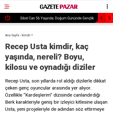
Sibel Can 56 Yaşında: Doğum Gününde Gençlik
Trabzonsp
Fotoğrafını Paylaştı
Rakipleri 
Ana Sayfa
›
Kimdir ?
Recep Usta kimdir, kaç
yaşında, nereli? Boyu,
kilosu ve oynadığı diziler
Recep Usta, son yıllarda rol aldığı dizilerle dikkat
çeken genç oyuncular arasında yer alıyor.
Özellikle “Kardeşlerim” dizisinde canlandırdığı
Berk karakteriyle geniş bir izleyici kitlesine ulaşan
Usta, yeni projeleriyle de adından söz ettirmeye