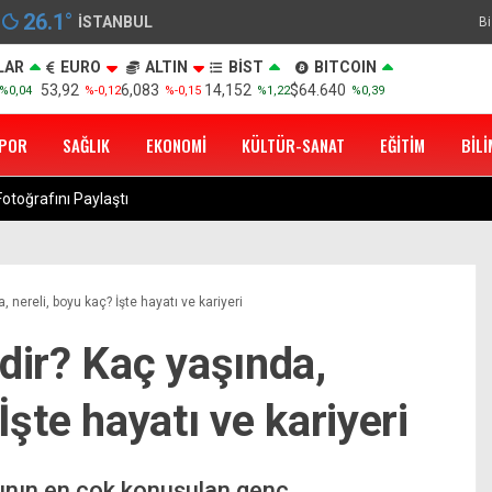
26.1
°
İSTANBUL
Bi
LAR
EURO
ALTIN
BİST
BITCOIN
53,92
6,083
14,152
$64.640
%0,04
%-0,12
%-0,15
%1,22
%0,39
POR
SAĞLIK
EKONOMI
KÜLTÜR-SANAT
EĞITIM
BILI
otoğrafını Paylaştı
, nereli, boyu kaç? İşte hayatı ve kariyeri
dir? Kaç yaşında,
İşte hayatı ve kariyeri
rının en çok konuşulan genç