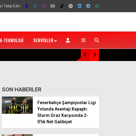
zi Takip Edin
M-TEKNOLOJI
SERVISLER
Trabzonspor’un Avrupa Ligi Play-Off Muhtem
SON HABERLER
Fenerbahçe Şampiyonlar Ligi
Yolunda Avantajı Kapaptı:
Sturm Graz Karşısında 2-
0’lık Net Galibiyet