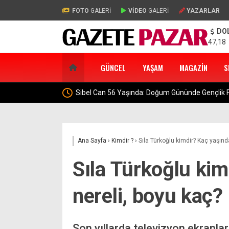
FOTO
GALERİ
VİDEO
GALERİ
YAZARLAR
DO
47,18
GÜNCEL
YAŞAM
MAGAZIN
S
Sibel Can 56 Yaşında: Doğum Gününde Gençlik F
Ana Sayfa
›
Kimdir ?
›
Sıla Türkoğlu kimdir? Kaç yaşında
Sıla Türkoğlu kim
nereli, boyu kaç? 
Son yıllarda televizyon ekranla