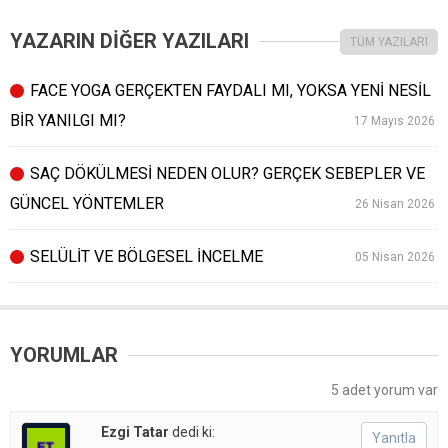
YAZARIN DİĞER YAZILARI
TÜM YAZILARI
FACE YOGA GERÇEKTEN FAYDALI MI, YOKSA YENİ NESİL
BİR YANILGI MI?
17 Mayıs 2026
SAÇ DÖKÜLMESİ NEDEN OLUR? GERÇEK SEBEPLER VE
GÜNCEL YÖNTEMLER
26 Nisan 2026
SELÜLİT VE BÖLGESEL İNCELME
05 Nisan 2026
YORUMLAR
5 adet yorum var
Ezgi Tatar
dedi ki:
Yanıtla