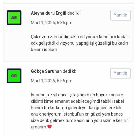
Aleyna duru Ergül
dedi ki:
Yanıtla
Mart 1, 2026, 6:36 pm
Çok uzun zamandır takip ediyorum kendini o kadar
çok geliştirdi ki vizyonu, yaptığı işi güzelliği bu kadın
benim idolüm
Gökçe Saruhan
dedi ki:
Yanıtla
Mart 1, 2026, 6:56 pm
İstanbula 7 yıl önce iş taşındım en büyük korkum
cildimi kime emanet edebileceğimdi tabiki İsabel
hanım bu korkumu giderdi yoldan geçenlere bile
onu öneriyorum İstanbul’un en güzel yanı bence
size denk gelmek tüm kadınların yolu sizinle kesişir
umarım