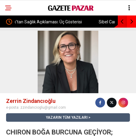
ası: Üç Gösterisi
Sibel Can 56 Yaşında: Doğum Gününde Gençlik
Fotoğrafını Paylaştı
Zerrin Zindancıoğlu
e-posta:
zzindancioglu@gmail.com
YAZARIN TÜM YAZILARI
CHIRON BOĞA BURCUNA GEÇİYOR;