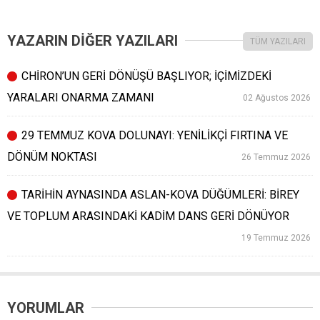
YAZARIN DİĞER YAZILARI
TÜM YAZILARI
CHİRON’UN GERİ DÖNÜŞÜ BAŞLIYOR; İÇİMİZDEKİ
YARALARI ONARMA ZAMANI
02 Ağustos 2026
29 TEMMUZ KOVA DOLUNAYI: YENİLİKÇİ FIRTINA VE
DÖNÜM NOKTASI
26 Temmuz 2026
TARİHİN AYNASINDA ASLAN-KOVA DÜĞÜMLERİ: BİREY
VE TOPLUM ARASINDAKİ KADİM DANS GERİ DÖNÜYOR
19 Temmuz 2026
YORUMLAR